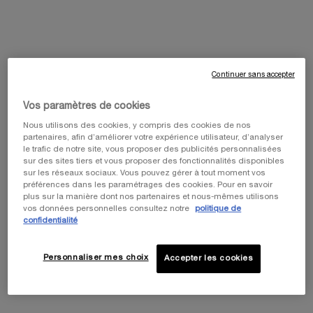
Cet été, profitez de 5 icônes beauté et
personnalisez votre cadeau en choisissant votre
pochette de voyage préférée parmi notre
Continuer sans accepter
collection exclusive. ​
Code: SUMMER
Vos paramètres de cookies
Nous utilisons des cookies, y compris des cookies de nos
partenaires, afin d’améliorer votre expérience utilisateur, d’analyser
le trafic de notre site, vous proposer des publicités personnalisées
sur des sites tiers et vous proposer des fonctionnalités disponibles
sur les réseaux sociaux. Vous pouvez gérer à tout moment vos
préférences dans les paramétrages des cookies. Pour en savoir
plus sur la manière dont nos partenaires et nous-mêmes utilisons
vos données personnelles consultez notre
politique de
confidentialité
PDP Tabs
DESCRIPTION DU PRODUIT
Personnaliser mes choix
Accepter les cookies
NOUVEAU
POWERCELL