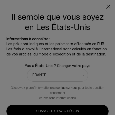
Info livraison – Sud-Ouest de la France : En raison des
phénomènes météorologiques en cours, nos délais de
livraison sont actuellement rallongés. Merci pour votre
Il semble que vous soyez
compréhension.
en Les États-Unis
0
0 produit
Informations à connaître :
Contenu principal
Les prix sont indiqués et les paiements effectués en EUR.
REVENIR À POWERCELL
Les frais d'envoi à l'international sont calculés en fonction
de vos articles, du mode d'expédition et de la destination.
POWERCELL SKINMUNITY [EXO] SERUM
Pas à États-Unis ? Changer votre pays
Rechargez la peau épuisée et réveillez la jeunesse de la peau
250,00 €
En stock
(333,33 €/100 ml.)
Découvrez plus d'informations ou
contactez-nous
pour toute question
(0)
Rédiger un avis
Aucune
concernant
valeur
les livraisons internationales.
de
notation.
Lien
NOUVEAUTÉ
sur
CHANGER DE PAYS / RÉGION