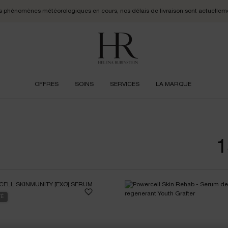
des phénomènes météorologiques en cours, nos délais de livraison sont actuellem
OFFRES
SOINS
SERVICES
LA MARQUE
POWERCELL SKINMUNITY
DÉCOUVREZ LE POUVOIR DE MILLIONS DE CELLULES NATIVES
VÉGÉTALES
1
TÉ