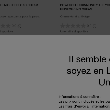
LL NIGHT RELOAD CREAM
POWERCELL SKINMUNITY THE Y
REINFORCING CREAM
se repulpante pour la peau.
Crème éclat anti-âge
0.0
(0)
0.0
(0)
disponible
Une taille disponible
50ML
200,00 €
Il semble
EN RUPTURE DE STOCK
POWERCELL NIGHT RELOAD CREAM
EN RUPTURE DE STOCK
soyez en L
0 ml.)
(400,00 €/100 ml.)
Un
-20%
Informations à connaître :
Les prix sont indiqués et les p
Les frais d'envoi à l'internatio