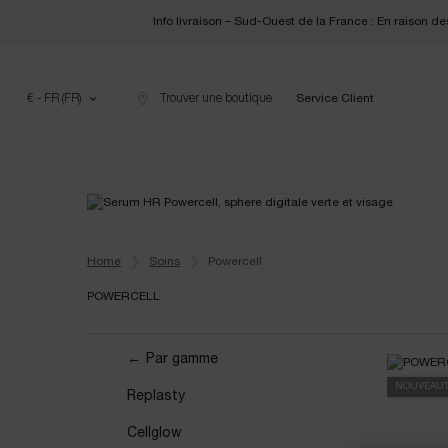
Info livraison – Sud-Ouest de la France : En raison 
€ - FR (FR)
Trouver une boutique
Service Client
Contenu principal
Home
Soins
Powercell
POWERCELL
Powercell
Par gamme
NOUVEAU
Replasty
Cellglow