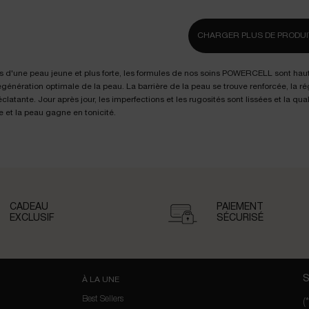
CHARGER PLUS DE PRODUI
 d'une peau jeune et plus forte, les formules de nos soins POWERCELL sont hau
génération optimale de la peau. La barrière de la peau se trouve renforcée, la rég
 éclatante. Jour après jour, les imperfections et les rugosités sont lissées et la q
 et la peau gagne en tonicité.
CADEAU
PAIEMENT
EXCLUSIF
SÉCURISÉ
S
À LA UNE
Best Sellers
(*