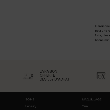
Gardiennes
pour une ré
forte, plus
bonne mine
LIVRAISON
OFFERTE
DÈS 50€
D'ACHAT
Navigation du pied de page
SOINS
MAQUILLAGE
Replasty
Yeux