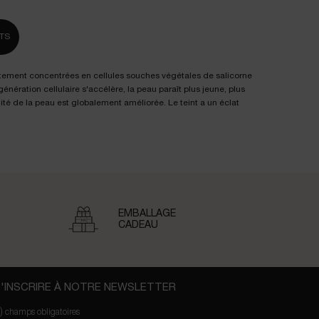
TS
tement concentrées en cellules souches végétales de salicorne
énération cellulaire s'accélère, la peau paraît plus jeune, plus
ualité de la peau est globalement améliorée. Le teint a un éclat
EMBALLAGE
CADEAU
'INSCRIRE À NOTRE NEWSLETTER
)
champs obligatoires