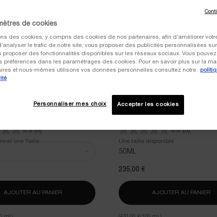
Cont
mètres de cookies
ons des cookies, y compris des cookies de nos partenaires, afin d’améliorer vot
, d’analyser le trafic de notre site, vous proposer des publicités personnalisées su
us proposer des fonctionnalités disponibles sur les réseaux sociaux. Vous pouvez 
 préférences dans les paramétrages des cookies. Pour en savoir plus sur la ma
aires et nous-mêmes utilisons vos données personnelles consultez notre
politi
ité
L SKINMUNITY [EXO] SERUM
POWERCELL SKIN REHAB - SÉRUM
RÉGÉNÉRANT YOUTH GRAFTER
Personnaliser mes choix
Accepter les cookies
la peau épuisée et réveillez la
Une jeunesse invincible restaurée a
e la peau
d'une nuit de désintoxication
0.0
(0)
0.0
(0)
nner une Taille
Une taille disponible
50ML
235,00 €
AJOUTER AU PANIER
POWERCELL SKINMUNITY [EXO] SERUM
AJOUTER AU PANIER
P
0 ml.)
(470,00 €/100 ml.)