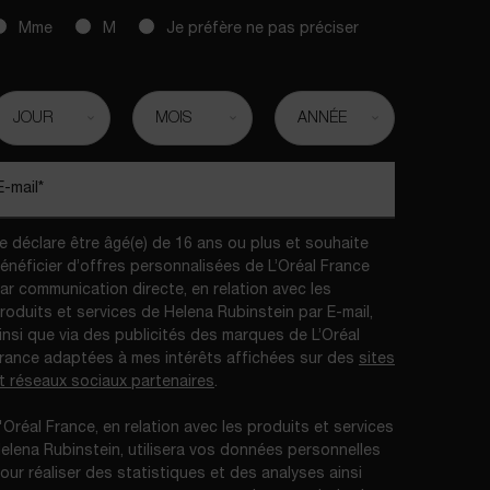
slettersignup.title.legend
Mme
M
Je préfère ne pas préciser
ate de naissance
E-mail
*
e déclare être âgé(e) de 16 ans ou plus et souhaite
énéficier d’offres personnalisées de L’Oréal France
ar communication directe, en relation avec les
roduits et services de Helena Rubinstein par E-mail,
insi que via des publicités des marques de L’Oréal
rance adaptées à mes intérêts affichées sur des
sites
t réseaux sociaux partenaires
.​
L'Oréal France, en relation avec les produits et services
elena Rubinstein, utilisera vos données personnelles
our réaliser des statistiques et des analyses ainsi