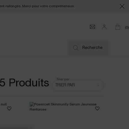
ent rallongés. Merci pour votre compréhension.
0
0 produi
Recherche
Trier par
5 Produits
Trier par
TRIER PAR