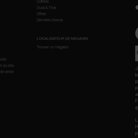
Coffrets
new
Duos & Trios
Offres
D
Dernière chance
LOCALISATEUR DE MAGASIN
Trouver un magasin
urité
on du site
J
 de vente
b
p
p
a
F
e
​
H
p