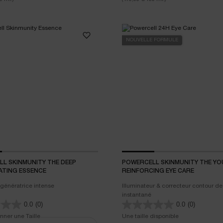
NOUVELLE FORMULE
L SKINMUNITY THE DEEP
POWERCELL SKINMUNITY THE Y
ATING ESSENCE
REINFORCING EYE CARE
génératrice intense
Illuminateur & correcteur contour d
instantané
0.0
(0)
0.0
(0)
nner une Taille
Une taille disponible