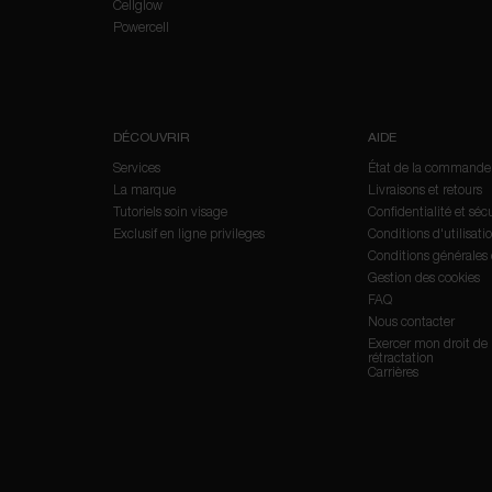
Cellglow
Powercell
DÉCOUVRIR
AIDE
Services
État de la commande
La marque
Livraisons et retours
Tutoriels soin visage
Confidentialité et séc
Exclusif en ligne privileges
Conditions d'utilisati
Conditions générales
Gestion des cookies
FAQ
Nous contacter
Exercer mon droit de
rétractation
Carrières