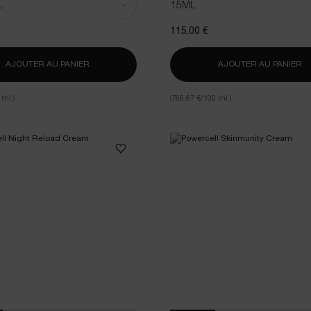
15ML
115,00 €
AJOUTER AU PANIER
POWERCELL SKINMUNITY THE DEEP REGENERATING 
AJOUTER AU PANIER
P
 ml.)
(766,67 €/100 ml.)