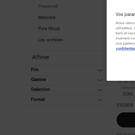
Powercell
Vos para
Mascara
Nous utilis
utilisateur
Pure Ritual
tiers et vo
moment vos
Les archives
nos parten
confidential
POWERCEL
Affiner
Rechargez 
Prix
jeunesse d
Gamme
Sélectio
Selection
Format
210,00 €
(420,00 €/10