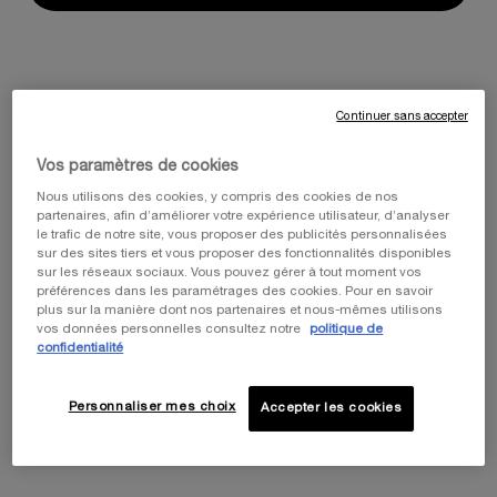
REPLASTY AGE RECOVERY SOIN
POWERCELL SKINMUNITY THE
RÉPARATEUR DE NUIT POUR LES
YOUTH REINFORCING EYE CARE
YEUX
Continuer sans accepter
Eye Recovery Protocole
Illuminateur & correcteur contour
des yeux instantané
Vos paramètres de cookies
0.0
(0)
0.0
(0)
Nous utilisons des cookies, y compris des cookies de nos
Une taille disponible
Une taille disponible
partenaires, afin d’améliorer votre expérience utilisateur, d’analyser
15ML
15ML
le trafic de notre site, vous proposer des publicités personnalisées
sur des sites tiers et vous proposer des fonctionnalités disponibles
240,00 €
115,00 €
sur les réseaux sociaux. Vous pouvez gérer à tout moment vos
préférences dans les paramétrages des cookies. Pour en savoir
plus sur la manière dont nos partenaires et nous-mêmes utilisons
AJOUTER AU PANIER
REPLASTY AGE RECOVERY SOIN RÉPARATEUR 
AJOUTER AU PANIER
POWERCE
vos données personnelles consultez notre
politique de
confidentialité
(1.600,00 €/100 ml.)
(766,67 €/100 ml.)
Personnaliser mes choix
Accepter les cookies
NOUVEAUTÉ
Nouveauté