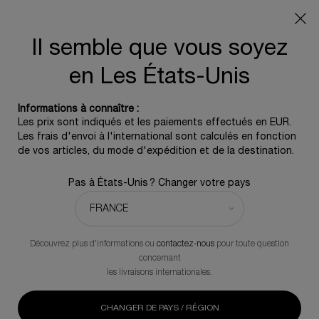
Info livraison – Sud-Ouest de la France : En raison des
phénomènes météorologiques en cours, nos délais de
livraison sont actuellement rallongés. Merci pour votre
Il semble que vous soyez
compréhension.
en Les États-Unis
0
0 produit
Informations à connaître :
Contenu principal
Trier par
Les prix sont indiqués et les paiements effectués en EUR.
MEILLEURS VENTES
AFFINER
MENU DE FILTRAGE
Les frais d'envoi à l'international sont calculés en fonction
de vos articles, du mode d'expédition et de la destination.
6 Produits
Pas à États-Unis ? Changer votre pays
Découvrez plus d'informations ou
contactez-nous
pour toute question
concernant
les livraisons internationales.
CHANGER DE PAYS / RÉGION