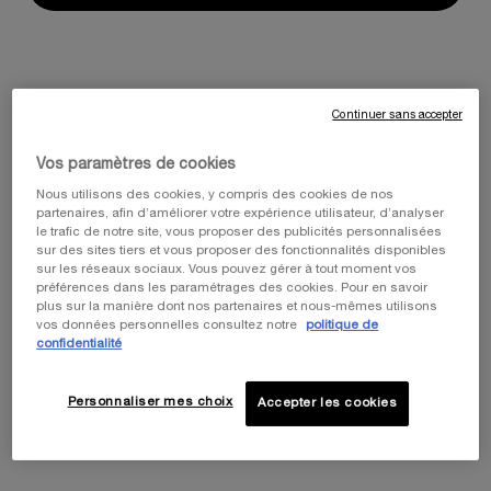
LASH QUEEN FATAL BLACKS
LASH QUEEN FELINE BLACKS
WATERPROOF
WATERPROOF
Continuer sans accepter
Un soin emblématique offert pour
Un soin emblématique offert pour
l'achat d'un mascara
l'achat d'un mascara
Vos paramètres de cookies
0.0
(0)
0.0
(0)
Nous utilisons des cookies, y compris des cookies de nos
Couleur :
01 Black
Couleur :
01 Black
partenaires, afin d’améliorer votre expérience utilisateur, d’analyser
le trafic de notre site, vous proposer des publicités personnalisées
Une teinte disponible
Une teinte disponible
Sélectionné
Couleur 01 Black pour Lash Queen Fatal Blacks Waterproof, 1 de 1
Sélectionné
Couleur 01 Black pour Lash Queen Fel
sur des sites tiers et vous proposer des fonctionnalités disponibles
42,00 €
44,00 €
sur les réseaux sociaux. Vous pouvez gérer à tout moment vos
préférences dans les paramétrages des cookies. Pour en savoir
plus sur la manière dont nos partenaires et nous-mêmes utilisons
AJOUTER AU PANIER
LASH QUEEN FATAL BLACKS WATERPROOF
AJOUTER AU PANIER
LASH QU
vos données personnelles consultez notre
politique de
confidentialité
Personnaliser mes choix
Accepter les cookies
Nouveauté