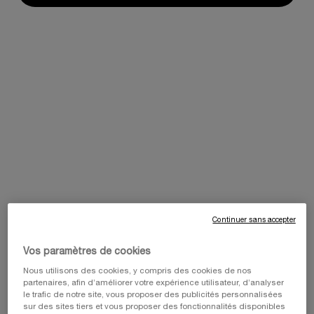
notation.
Lien
sur
la
même
page.
Continuer sans accepter
Sélectionner une Couleur
Vos paramètres de cookies
Sélectionnez un/une couleur pour Lash Queen Feline Blacks Waterproof
01 BLACK
Nous utilisons des cookies, y compris des cookies de nos
partenaires, afin d’améliorer votre expérience utilisateur, d’analyser
le trafic de notre site, vous proposer des publicités personnalisées
sur des sites tiers et vous proposer des fonctionnalités disponibles
Sélectionné
01 Black, 1 of 1