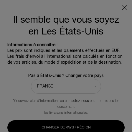
Info livraison – Sud-Ouest de la France : En raison des
phénomènes météorologiques en cours, nos délais de
livraison sont actuellement rallongés. Merci pour votre
Il semble que vous soyez
compréhension.
en Les États-Unis
0
0 produit
Informations à connaître :
Contenu principal
Les prix sont indiqués et les paiements effectués en EUR.
REVENIR À MASCARA
Les frais d'envoi à l'international sont calculés en fonction
de vos articles, du mode d'expédition et de la destination.
Lash Queen Feline Blacks Waterproof
Pas à États-Unis ? Changer votre pays
Un soin emblématique offert pour l'achat d'un mascara
44,00 €
En stock
Mascara noir qui accentue le volume et la longueur des cils
Découvrez plus d'informations ou
contactez-nous
pour toute question
pour un regard résolument félin.
concernant
les livraisons internationales.
(0)
Rédiger un avis
Aucune
valeur
CHANGER DE PAYS / RÉGION
de