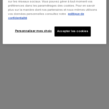
sur les réseaux sociaux. Vous pouvez gérer à tout moment vos
préférences dans les paramétrages des cookies. Pour en savoir
plus sur la manière dont nos partenaires et nous-mêmes utilisons
vos données personnelles consultez notre
politique de
confidentialité
Cet été, profitez de 5 icônes beauté et
Personnaliser mes choix
Accepter les cookies
personnalisez votre cadeau en choisissant votre
pochette de voyage préférée parmi notre
collection exclusive. ​
Code: SUMMER
Ingrédients
Ingrédients
Liste complète des ingrédients