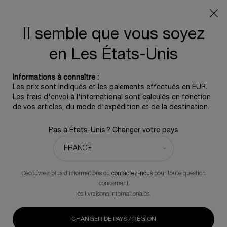
Info livraison – Sud-Ouest de la France : En raison des
phénomènes météorologiques en cours, nos délais de
livraison sont actuellement rallongés. Merci pour votre
Il semble que vous soyez
compréhension.
en Les États-Unis
0
0 produit
Informations à connaître :
Contenu principal
Les prix sont indiqués et les paiements effectués en EUR.
Les frais d'envoi à l'international sont calculés en fonction
de vos articles, du mode d'expédition et de la destination.
OFFRES EXCLUSIVES EN
Pas à États-Unis ? Changer votre pays
LIGNE
Découvrez plus d'informations ou
contactez-nous
pour toute question
concernant
les livraisons internationales.
CHANGER DE PAYS / RÉGION