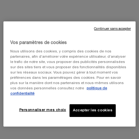
newslettersignup.title.legend
Mme
M
Je préfère ne pas préciser
Date de naissance
Continuer sans accepter
Vos paramètres de cookies
E-mail
*
Nous utilisons des cookies, y compris des cookies de nos
partenaires, afin d’améliorer votre expérience utilisateur, d’analyser
le trafic de notre site, vous proposer des publicités personnalisées
Je déclare être âgé(e) de 16 ans ou plus et souhaite bénéficier
sur des sites tiers et vous proposer des fonctionnalités disponibles
d’offres personnalisées de L’Oréal France par communication
sur les réseaux sociaux. Vous pouvez gérer à tout moment vos
directe, en relation avec les produits et services de Helena
préférences dans les paramétrages des cookies. Pour en savoir
Rubinstein par E-mail, ainsi que via des publicités des marques
plus sur la manière dont nos partenaires et nous-mêmes utilisons
vos données personnelles consultez notre
politique de
de L’Oréal France adaptées à mes intérêts affichées sur des
confidentialité
sites et réseaux sociaux partenaires
.​
​L'Oréal France, en relation avec les produits et services Helena
Personnaliser mes choix
Accepter les cookies
Rubinstein, utilisera vos données personnelles pour réaliser
des statistiques et des analyses ainsi que, avec votre
consentement et selon vos choix ci-dessus, pour enrichir
votre profil et vous proposer des offres personnalisées par