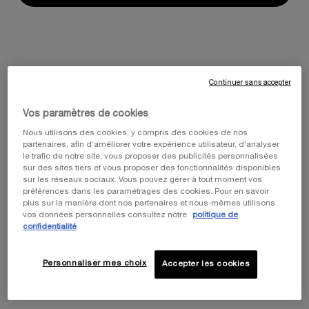
receive expert skincare guidance from your online Personal Skin
Consultant.
During this session, we will address your unique skin needs, &
provide you with a tailor‑made skin management program to help
you achieve your skincare objectives. You will discover Helena
Continuer sans accepter
Rubinstein’s cutting‑edge science, high performance formulas, &
advanced skincare expertise that takes your skin management to the
Vos paramètres de cookies
next level.
Nous utilisons des cookies, y compris des cookies de nos
partenaires, afin d’améliorer votre expérience utilisateur, d’analyser
Start your skincare journey now, with Helena Rubinstein.
le trafic de notre site, vous proposer des publicités personnalisées
sur des sites tiers et vous proposer des fonctionnalités disponibles
sur les réseaux sociaux. Vous pouvez gérer à tout moment vos
préférences dans les paramétrages des cookies. Pour en savoir
plus sur la manière dont nos partenaires et nous-mêmes utilisons
BOOK NOW
vos données personnelles consultez notre
politique de
confidentialité
Personnaliser mes choix
Accepter les cookies
HOW IT WORKS