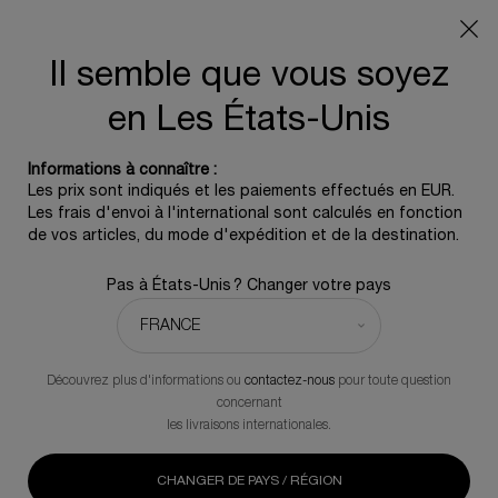
Info livraison – Sud-Ouest de la France : En raison des
phénomènes météorologiques en cours, nos délais de
livraison sont actuellement rallongés. Merci pour votre
Il semble que vous soyez
compréhension.
en Les États-Unis
0
0 produit
Informations à connaître :
Contenu principal
Les prix sont indiqués et les paiements effectués en EUR.
Les frais d'envoi à l'international sont calculés en fonction
ONLINE
de vos articles, du mode d'expédition et de la destination.
PERSONAL SKIN
Pas à États-Unis ? Changer votre pays
CONSULTATION
1-1 VIDEO CONSULTATION
Découvrez plus d'informations ou
contactez-nous
pour toute question
concernant
les livraisons internationales.
Allow Helena Rubinstein to provide you with an ultra‑personalized
skincare experience from the comfort of your own home.
CHANGER DE PAYS / RÉGION
Book an appointment for an online personal skin consultation &