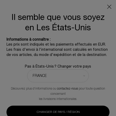
Info livraison – Sud-Ouest de la France : En raison des
phénomènes météorologiques en cours, nos délais de
livraison sont actuellement rallongés. Merci pour votre
Il semble que vous soyez
compréhension.
en Les États-Unis
0
0 produit
Informations à connaître :
Contenu principal
Les prix sont indiqués et les paiements effectués en EUR.
REVENIR À RIDES & RIDULES
Les frais d'envoi à l'international sont calculés en fonction
de vos articles, du mode d'expédition et de la destination.
Duo Replasty Night - Powercell Essence
Pas à États-Unis ? Changer votre pays
432,00 €
En stock
540,00 €
Ancien prix
Nouveau prix
Ce duo est la combinaison parfaite pour une régénération
profonde et accélérée et une réparation des signes de
Découvrez plus d'informations ou
contactez-nous
pour toute question
vieillissement de la peau.
concernant
les livraisons internationales.
(0)
Rédiger un avis
Aucune
valeur
de
CHANGER DE PAYS / RÉGION
notation.