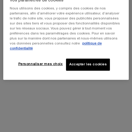
Vos paramètres de cookies
Recommandé aussi pour vous
Nous utilisons des cookies, y compris des cookies de nos
partenaires, afin d’améliorer votre expérience utilisateur, d’analyser
le trafic de notre site, vous proposer des publicités personnalisées
sur des sites tiers et vous proposer des fonctionnalités disponibles
REPLASTY AGE RECOVERY CRÈME DE
sur les réseaux sociaux. Vous pouvez gérer à tout moment vos
JOUR
préférences dans les paramétrages des cookies. Pour en savoir
Soin jour apaisant et régénérant
plus sur la manière dont nos partenaires et nous-mêmes utilisons
0.0
(0)
vos données personnelles consultez notre
politique de
Sélectionner une Taille
confidentialité
Personnaliser mes choix
Accepter les cookies
Ajouter Au Panier
600,00 €
REPLASTY AGE RECOVERY 
PDP Product description section