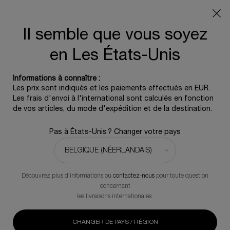
Info livraison – Sud-Ouest de la France : En raison des
phénomènes météorologiques en cours, nos délais de
livraison sont actuellement rallongés. Merci pour votre
Il semble que vous soyez
compréhension.
en Les États-Unis
0
0 produit
Informations à connaître :
Contenu principal
Les prix sont indiqués et les paiements effectués en EUR.
REVENIR À CELLGLOW
Les frais d'envoi à l'international sont calculés en fonction
de vos articles, du mode d'expédition et de la destination.
Prodigy Cellglow the Rich Dewy Essence
Pas à États-Unis ? Changer votre pays
Essence Fluide Illuminatrice
180,00 €
En stock
(90,00 €/100 ml.)
Découvrez plus d'informations ou
contactez-nous
pour toute question
Soin régénérant révolutionnaire signé Helena Rubinstein, notre
concernant
Cellglow Rich Dewy Essence est une formule micro-lipidique
les livraisons internationales.
renfermant un million de gouttes enrichies en huile
d'edelweiss. La peau est instantanément repulpée et
durablement plus jeune.
CHANGER DE PAYS / RÉGION