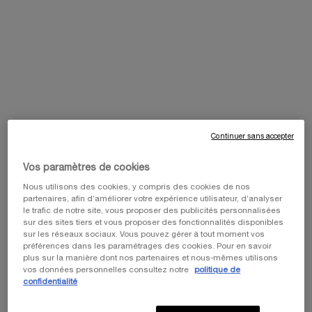
Sélectionné taille :
200ml
-
180,00 €
(90,00 €/100 ml.)
100ml
200ml
Sélectionné
Cette version du produit n'est plus disponible en
, 1 of 2
100,00 €
Sélectionné
, 2 of 2
180,00 €
Continuer sans accepter
Cet été, profitez de 5 icônes beauté et
personnalisez votre cadeau en choisissant votre
Vos paramètres de cookies
pochette de voyage préférée parmi notre
collection exclusive. ​
Nous utilisons des cookies, y compris des cookies de nos
partenaires, afin d’améliorer votre expérience utilisateur, d’analyser
Code: SUMMER
le trafic de notre site, vous proposer des publicités personnalisées
sur des sites tiers et vous proposer des fonctionnalités disponibles
sur les réseaux sociaux. Vous pouvez gérer à tout moment vos
préférences dans les paramétrages des cookies. Pour en savoir
plus sur la manière dont nos partenaires et nous-mêmes utilisons
vos données personnelles consultez notre
politique de
confidentialité