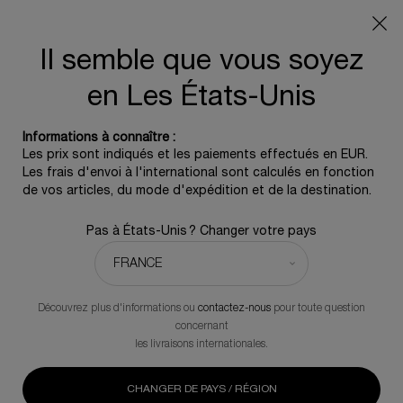
Info livraison – Sud-Ouest de la France : En raison des
phénomènes météorologiques en cours, nos délais de
livraison sont actuellement rallongés. Merci pour votre
Il semble que vous soyez
compréhension.
en Les États-Unis
0
0 produit
Informations à connaître :
Contenu principal
Les prix sont indiqués et les paiements effectués en EUR.
Les frais d'envoi à l'international sont calculés en fonction
de vos articles, du mode d'expédition et de la destination.
POWERCELL : DES SOINS POUR LA
PEAU QUI S’ADAPTENT À VOTRE
Pas à États-Unis ? Changer votre pays
RYTHME DE VIE STRESSANTE
L'impact de la vie moderne ne se ressent pas que
Découvrez plus d'informations ou
contactez-nous
pour toute question
à nos emplois du temps et se manifeste
concernant
les livraisons internationales.
également sur notre peau. Qu'il s'agisse de
pollution, de lumière bleue ou de stress, notre
CHANGER DE PAYS / RÉGION
quotidien cause des dommages, accélérant le