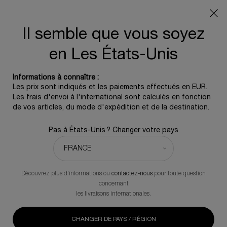
Info livraison – Sud-Ouest de la France : En raison des
phénomènes météorologiques en cours, nos délais de
livraison sont actuellement rallongés. Merci pour votre
Il semble que vous soyez
compréhension.
en Les États-Unis
0
0 produit
Informations à connaître :
Contenu principal
Les prix sont indiqués et les paiements effectués en EUR.
Les frais d'envoi à l'international sont calculés en fonction
de vos articles, du mode d'expédition et de la destination.
CELLULES NATIVES DE CRISTE
MARINE: LE POUVOIR DE LA
Pas à États-Unis ? Changer votre pays
RÉSILIENCE
En matière d'innovation anti-âge, la solution se
Découvrez plus d'informations ou
contactez-nous
pour toute question
cache parfois dans la nature. Les cellules
concernant
les livraisons internationales.
végétales de criste marine en sont un parfait
exemple, et la preuve que les solutions
CHANGER DE PAYS / RÉGION
cosmétiques peuvent conjuguer découvertes