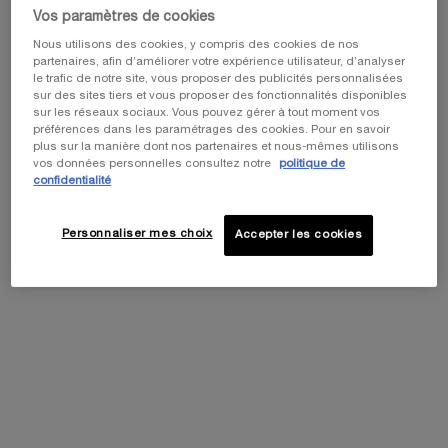
Vos paramètres de cookies
Nous utilisons des cookies, y compris des cookies de nos
partenaires, afin d’améliorer votre expérience utilisateur, d’analyser
La criste marine s'accroche à la roche, livrée aux assauts des embruns.
le trafic de notre site, vous proposer des publicités personnalisées
sur des sites tiers et vous proposer des fonctionnalités disponibles
sur les réseaux sociaux. Vous pouvez gérer à tout moment vos
Helena Rubinstein dispose d'un puissant atout dans son
préférences dans les paramétrages des cookies. Pour en savoir
arsenal : les cellules natives de criste marine. Cette plante
plus sur la manière dont nos partenaires et nous-mêmes utilisons
vos données personnelles consultez notre
politique de
halophyte, réputée pour sa capacité à survivre dans des
confidentialité
conditions extrêmes telles que les vents violents, la
sécheresse et l'exposition à l'eau salée, doit sa résilience à un
système de défense et de résistance au stress sophistiqué.
Personnaliser mes choix
Accepter les cookies
Connu scientifiquement sous le nom de
Crithmum maritimum
,
ce fenouil marin se distingue par ses propriétés et ses
bienfaits uniques. À partir de cette plante, nous obtenons ce
que nous appelons des cellules dédifférenciées, ou "cellules
mères", support à partir duquel nous pouvons faire pousser
des plantes entières et cultiver des cellules végétales à l'aide
de la biotechnologie.