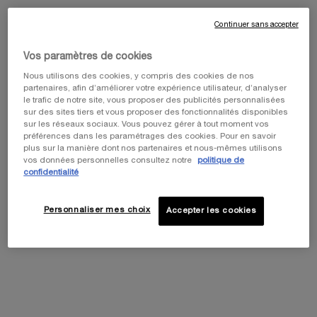
REPLASTY AGE RECOVERY CRÈME DE
Continuer sans accepter
NUIT
BEST SELLER
Soin de nuit accélérateur de régénération
cutanée
Vos paramètres de cookies
0.0
(0)
Nous utilisons des cookies, y compris des cookies de nos
Sélectionner une Taille
partenaires, afin d’améliorer votre expérience utilisateur, d’analyser
le trafic de notre site, vous proposer des publicités personnalisées
sur des sites tiers et vous proposer des fonctionnalités disponibles
sur les réseaux sociaux. Vous pouvez gérer à tout moment vos
préférences dans les paramétrages des cookies. Pour en savoir
plus sur la manière dont nos partenaires et nous-mêmes utilisons
Ajouter Au Panier
vos données personnelles consultez notre
politique de
400,00 €
confidentialité
REPLASTY AGE RECOVERY C
REPLASTY PRO FILLER
Personnaliser mes choix
Accepter les cookies
Correcteur de rides intense et restaurateur
d'élasticité
0.0
(0)
Une taille disponible
50ML