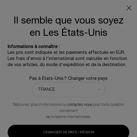
Info livraison – Sud-Ouest de la France : En raison des
phénomènes météorologiques en cours, nos délais de
livraison sont actuellement rallongés. Merci pour votre
Il semble que vous soyez
compréhension.
en Les États-Unis
0
0 produit
Informations à connaître :
Contenu principal
Les prix sont indiqués et les paiements effectués en EUR.
REVENIR À CRÈME DE JOUR
Les frais d'envoi à l'international sont calculés en fonction
de vos articles, du mode d'expédition et de la destination.
Prodigy Cellglow the Radiant Regenerating Cream
Pas à États-Unis ? Changer votre pays
Crème Anti-Âge Illuminatrice
310,00 €
En stock
(620,00 €/100 ml.)
Découvrez plus d'informations ou
contactez-nous
pour toute question
La Crème Radiant Regenerating est une texture riche et douce
concernant
imprégnée de l'exclusif Prodigy Cellglow Cellular Suprême of
les livraisons internationales.
EdelweissTM, inspiré de la science de la reprogrammation
cellulaire. Un renouvellement des cellules de la peau intense et
ciblée. La peau est réconfortée, redensifiée et liftée.
CHANGER DE PAYS / RÉGION