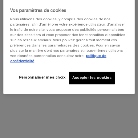
NOUVELLE FORMULE
Vos paramètres de cookies
Nous utilisons des cookies, y compris des cookies de nos
partenaires, afin d’améliorer votre expérience utilisateur, d’analyser
le trafic de notre site, vous proposer des publicités personnalisées
sur des sites tiers et vous proposer des fonctionnalités disponibles
sur les réseaux sociaux. Vous pouvez gérer à tout moment vos
préférences dans les paramétrages des cookies. Pour en savoir
plus sur la manière dont nos partenaires et nous-mêmes utilisons
vos données personnelles consultez notre
politique de
POWERCELL SKINMUNITY THE
LASH QUEEN FATAL BLACKS
confidentialité
YOUTH REINFORCING EYE CARE
WATERPROOF
Illuminateur & correcteur contour
Un soin emblématique offert pour
Personnaliser mes choix
Accepter les cookies
des yeux instantané
l'achat d'un mascara
0.0
(0)
0.0
(0)
Une taille disponible
Couleur :
01 Black
15ML
Une teinte disponible
Sélectionné
Couleur 01 Black pour Lash Queen Fat
115,00 €
42,00 €
AJOUTER AU PANIER
POWERCELL SKINMUNITY THE YOUTH REINFO
AJOUTER AU PANIER
LASH QU