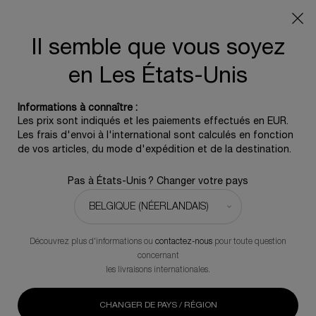
Info livraison – Sud-Ouest de la France : En raison des
phénomènes météorologiques en cours, nos délais de
livraison sont actuellement rallongés. Merci pour votre
Il semble que vous soyez
compréhension.
en Les États-Unis
0
0 produit
Informations à connaître :
Contenu principal
Les prix sont indiqués et les paiements effectués en EUR.
Il n'y a pas de résultat
Les frais d'envoi à l'international sont calculés en fonction
de vos articles, du mode d'expédition et de la destination.
Produits (66)
Pas à États-Unis ? Changer votre pays
Trier par
MEILLEURS VENTES
AFFINER
MENU DE FILTRAGE
Découvrez plus d'informations ou
contactez-nous
pour toute question
concernant
-20%
les livraisons internationales.
CHANGER DE PAYS / RÉGION