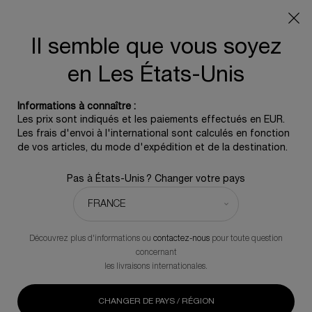
Info livraison – Sud-Ouest de la France : En raison des
phénomènes météorologiques en cours, nos délais de
livraison sont actuellement rallongés. Merci pour votre
Il semble que vous soyez
compréhension.
en Les États-Unis
0
0 produit
Informations à connaître :
Contenu principal
Les prix sont indiqués et les paiements effectués en EUR.
REVENIR À HOME
Les frais d'envoi à l'international sont calculés en fonction
de vos articles, du mode d'expédition et de la destination.
All Mascaras!
Pas à États-Unis ? Changer votre pays
Démaquillant complet pour les yeux
50,00 €
En rupture de stock
(40,00 €/100 ml.)
Découvrez plus d'informations ou
contactez-nous
pour toute question
All Mascaras! élimine instantanément toute trace de
concernant
maquillage et laisse vos yeux parfaitement propres.
les livraisons internationales.
(0)
Rédiger un avis
Aucune
valeur
CHANGER DE PAYS / RÉGION
de