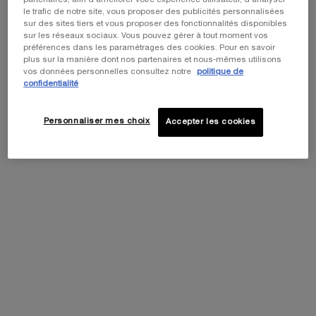
le trafic de notre site, vous proposer des publicités personnalisées
sur des sites tiers et vous proposer des fonctionnalités disponibles
sur les réseaux sociaux. Vous pouvez gérer à tout moment vos
préférences dans les paramétrages des cookies. Pour en savoir
Cet été, profitez de 5 icônes beauté et
plus sur la manière dont nos partenaires et nous-mêmes utilisons
personnalisez votre cadeau en choisissant votre
vos données personnelles consultez notre
politique de
confidentialité
pochette de voyage préférée parmi notre
collection exclusive. ​
Code: SUMMER
Personnaliser mes choix
Accepter les cookies
Recommandé aussi pour vous
PURE RITUAL CARE-IN-FOAM
Mousse onctueuse nettoyante en profondeur
0.0
(0)