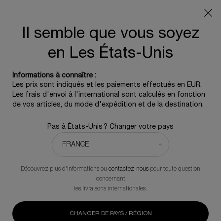
Info livraison – Sud-Ouest de la France : En raison des
phénomènes météorologiques en cours, nos délais de
livraison sont actuellement rallongés. Merci pour votre
Il semble que vous soyez
compréhension.
en Les États-Unis
0
0 produit
Informations à connaître :
Contenu principal
Les prix sont indiqués et les paiements effectués en EUR.
Les frais d'envoi à l'international sont calculés en fonction
de vos articles, du mode d'expédition et de la destination.
RITUELS DE SOIN
Pas à États-Unis ? Changer votre pays
DUOS & TRIOS CLINIQUES
Adoptez un protocole de haute précision conçu pour une
régénération cutanée transformatrice, adapté aux besoins
Découvrez plus d'informations ou
contactez-nous
pour toute question
spécifiques de votre peau.
concernant
les livraisons internationales.
ÉCLAT
PRÉ / POST-INTERVENTION
CONTOUR DES YEUX
RI
CHANGER DE PAYS / RÉGION